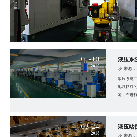
01-10
液压系
2019
来源：
液压系统
地以良好
能，在进
修、以求
性，提
03-24
液压站
2018
来源：