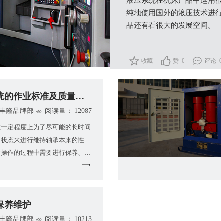
液压系统在机床产品中运用
纯地使用国外的液压技术进
品还有看很大的发展空间。
收藏
赞 0
评论 
统的作业标准及质量状况
丰隆品牌部
阅读量： 12087
在一定程度上为了尽可能的长时间
的状态来进行维持轴承本来的性
行操作的过程中需要进行保养、检
防事故于未然。确保运转的可靠
保养维护
丰隆品牌部
阅读量： 10213